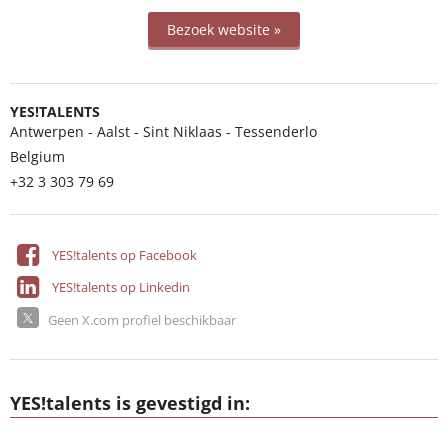
Bezoek website »
YES!TALENTS
Antwerpen - Aalst - Sint Niklaas - Tessenderlo
Belgium
+32 3 303 79 69
YES!talents op Facebook
YES!talents op Linkedin
Geen X.com profiel beschikbaar
YES!talents is gevestigd in: