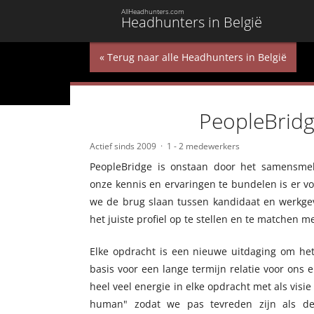
AllHeadhunters.com
Headhunters in België
« Terug naar alle Headhunters in België
PeopleBrid
Actief sinds 2009
1 - 2 medewerkers
PeopleBridge is onstaan door het samensme
onze kennis en ervaringen te bundelen is er
we de brug slaan tussen kandidaat en werkgev
het juiste profiel op te stellen en te matchen
Elke opdracht is een nieuwe uitdaging om he
basis voor een lange termijn relatie voor ons
heel veel energie in elke opdracht met als visie
human" zodat we pas tevreden zijn als de