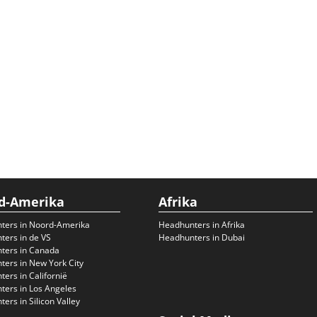
d-Amerika
Afrika
ters in Noord-Amerika
Headhunters in Afrika
ers in de VS
Headhunters in Dubai
ters in Canada
ers in New York City
ers in Californië
ers in Los Angeles
ers in Silicon Valley