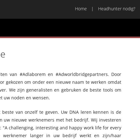
Home
Headhunter nodig?
ge
lten van #Adlaborem en #Adworldbridgepartners. Door
 voor gekozen om onder een nieuwe naam te werken omdat
er. We zijn generalisten en gebruken de beste tools om
 met uw noden en wensen.
t beste van onzelf te geven. Uw DNA leren kennen is de
 en uw nieuwe werknemers met het bedrijf. Wij investeren
 : "A challenging, interesting and happy work life for every
 werknemer langer in uw bedrijf werkt en zijn/haar