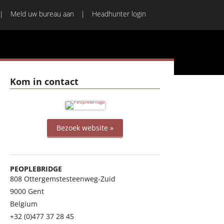
Meld uw bureau aan
Headhunter login
Kom in contact
Bezoek website »
PEOPLEBRIDGE
808 Ottergemstesteenweg-Zuid
9000
Gent
Belgium
+32 (0)477 37 28 45