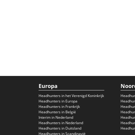
Europa
Noor
Headhunters in het Verenigd Koninkrijk
Headhun
Headhunters in Europa
Headhunt
Headhunters in Frankrijk
Headhun
Headhunters in België
Headhunt
Interim in Nederland
Headhunt
Headhunters in Nederland
Headhunt
Headhunters in Duitsland
Headhunt
Headhunters in Scandinavië