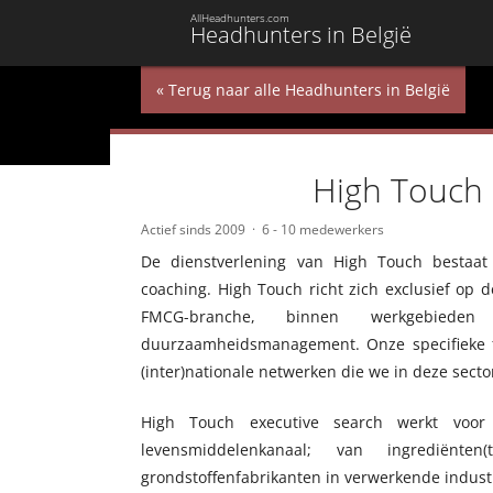
AllHeadhunters.com
Headhunters in België
« Terug naar alle Headhunters in België
High Touch 
Actief sinds 2009
6 - 10 medewerkers
De dienstverlening van High Touch bestaat 
coaching. High Touch richt zich exclusief op d
FMCG-branche, binnen werkgebiede
duurzaamheidsmanagement. Onze specifieke f
(inter)nationale netwerken die we in deze sec
High Touch executive search werkt voor 
levensmiddelenkanaal; van ingrediënte
grondstoffenfabrikanten in verwerkende industri