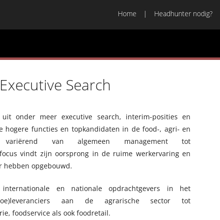
Home
Headhunter nodig?
Executive Search
uit onder meer executive search, interim-posities en
e hogere functies en topkandidaten in de food-, agri- en
n variërend van algemeen management tot
ocus vindt zijn oorsprong in de ruime werkervaring en
tor hebben opgebouwd.
internationale en nationale opdrachtgevers in het
n(toe)leveranciers aan de agrarische sector tot
e, foodservice als ook foodretail.