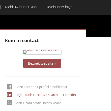
Meld uw bureau aan
Headhunter login
Kom in contact
Bezoek website »
Geen Facebook-profiel beschikbaar
High Touch Executive Search op Linkedin
Geen X.com profiel beschikbaar