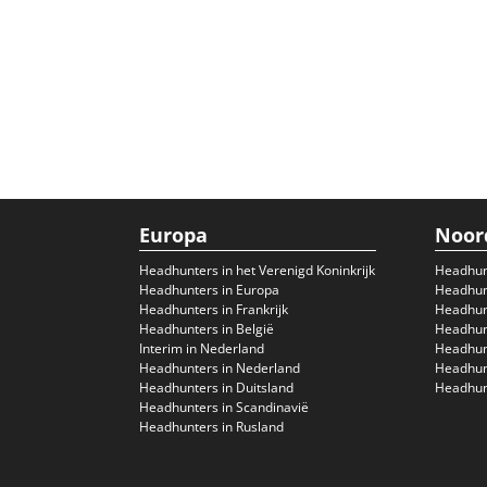
Europa
Noor
Headhunters in het Verenigd Koninkrijk
Headhun
Headhunters in Europa
Headhunt
Headhunters in Frankrijk
Headhun
Headhunters in België
Headhunt
Interim in Nederland
Headhunt
Headhunters in Nederland
Headhunt
Headhunters in Duitsland
Headhunt
Headhunters in Scandinavië
Headhunters in Rusland