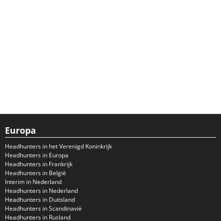
Europa
Headhunters in het Verenigd Koninkrijk
Headhunters in Europa
Headhunters in Frankrijk
Headhunters in België
Interim in Nederland
Headhunters in Nederland
Headhunters in Duitsland
Headhunters in Scandinavië
Headhunters in Rusland