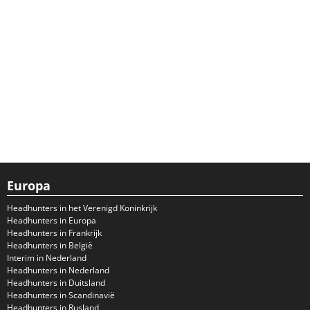
Europa
Headhunters in het Verenigd Koninkrijk
Headhunters in Europa
Headhunters in Frankrijk
Headhunters in België
Interim in Nederland
Headhunters in Nederland
Headhunters in Duitsland
Headhunters in Scandinavië
Headhunters in Rusland